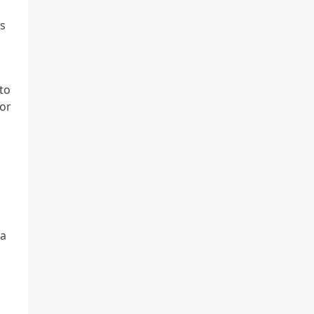
as
to
Por
a
ra