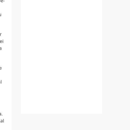
be-
u
r
ei
a
e
l
a.
al