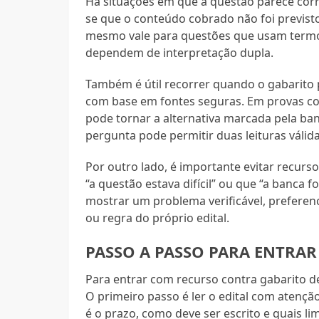
Há situações em que a questão parece corre
se que o conteúdo cobrado não foi previsto
mesmo vale para questões que usam termo
dependem de interpretação dupla.
Também é útil recorrer quando o gabarito
com base em fontes seguras. Em provas co
pode tornar a alternativa marcada pela ba
pergunta pode permitir duas leituras válida
Por outro lado, é importante evitar recur
“a questão estava difícil” ou que “a banca f
mostrar um problema verificável, preferenc
ou regra do próprio edital.
PASSO A PASSO PARA ENTRA
Para entrar com recurso contra gabarito d
O primeiro passo é ler o edital com atençã
é o prazo, como deve ser escrito e quais l