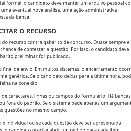
l formal, o candidato deve manter um arquivo pessoal c
a uma eventual nova análise, uma ação administrativa
osta da banca.
CITAR O RECURSO
 do recurso contra gabarito de concurso. Quase sempre el
a chance de contestar a questão. Por isso, o candidato deve
rito preliminar for publicado.
o final de envio. Em muitos sistemas, o encerramento ocor
rma genérica. Se o candidato deixar para a última hora, po
 falha na conexão.
te de caracteres, linhas ou campos do formulário. Há bancas
s ou fora do padrão. Se o sistema pede apenas um argumen
árias questões no mesmo campo.
o é individual ou se cada questão deve ser apresentada
 o candidato precisa abrir um pedido para cada item