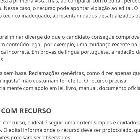
ta à primeira vista, mas, ao comparar com o edital, perce
. Nesse caso, o recurso pode apontar violação ao edital. O
 técnico inadequado, apresentam dados desatualizados o
 preliminar diverge do que o candidato consegue comprova
m conteúdo legal, por exemplo, uma mudança recente na l
nca incorreta. Em provas de língua portuguesa, a redação d
s.
sos sem base. Reclamações genéricas, como dizer apenas qu
oi injusta”, não costumam ter efeito. O recurso precisa
ialmente com apoio em lei, livro, manual, documento oficia
R COM RECURSO
e concurso, o ideal é seguir uma ordem simples e cuidados
o. O edital informa onde o recurso deve ser protocolado, qu
imites precisam ser observados.