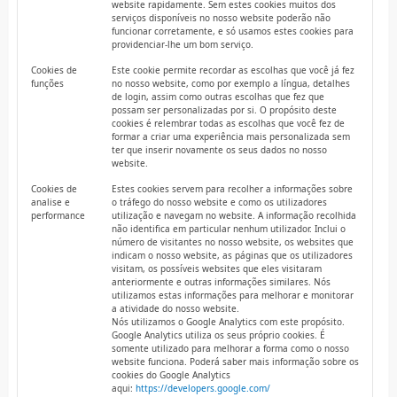
website rapidamente. Sem estes cookies muitos dos
serviços disponíveis no nosso website poderão não
funcionar corretamente, e só usamos estes cookies para
providenciar-lhe um bom serviço.
Cookies de
Este cookie permite recordar as escolhas que você já fez
funções
no nosso website, como por exemplo a língua, detalhes
de login, assim como outras escolhas que fez que
possam ser personalizadas por si. O propósito deste
cookies é relembrar todas as escolhas que você fez de
formar a criar uma experiência mais personalizada sem
ter que inserir novamente os seus dados no nosso
website.
Cookies de
Estes cookies servem para recolher a informações sobre
analise e
o tráfego do nosso website e como os utilizadores
performance
utilização e navegam no website. A informação recolhida
não identifica em particular nenhum utilizador. Inclui o
número de visitantes no nosso website, os websites que
indicam o nosso website, as páginas que os utilizadores
visitam, os possíveis websites que eles visitaram
anteriormente e outras informações similares. Nós
utilizamos estas informações para melhorar e monitorar
a atividade do nosso website.
Nós utilizamos o Google Analytics com este propósito.
Google Analytics utiliza os seus próprio cookies. É
somente utilizado para melhorar a forma como o nosso
website funciona. Poderá saber mais informação sobre os
cookies do Google Analytics
aqui:
https://developers.google.com/