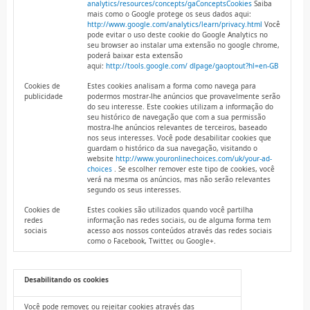
analytics/resources/concepts/gaConceptsCookies
Saiba
mais como o Google protege os seus dados aqui:
http://www.google.com/analytics/learn/privacy.html
Você
pode evitar o uso deste cookie do Google Analytics no
seu browser ao instalar uma extensão no google chrome,
poderá baixar esta extensão
aqui:
http://tools.google.com/ dlpage/gaoptout?hl=en-GB
Cookies de
Estes cookies analisam a forma como navega para
publicidade
podermos mostrar-lhe anúncios que provavelmente serão
do seu interesse. Este cookies utilizam a informação do
seu histórico de navegação que com a sua permissão
mostra-lhe anúncios relevantes de terceiros, baseado
nos seus interesses. Você pode desabilitar cookies que
guardam o histórico da sua navegação, visitando o
website
http://www.youronlinechoices.com/uk/your-ad-
choices
. Se escolher remover este tipo de cookies, você
verá na mesma os anúncios, mas não serão relevantes
segundo os seus interesses.
Cookies de
Estes cookies são utilizados quando você partilha
redes
informação nas redes sociais, ou de alguma forma tem
sociais
acesso aos nossos conteúdos através das redes sociais
como o Facebook, Twitter, ou Google+.
Desabilitando os cookies
Você pode remover, ou rejeitar cookies através das