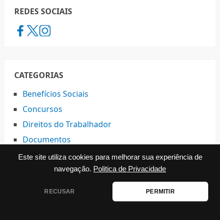
REDES SOCIAIS
CATEGORIAS
Benefícios Sociais
Concursos
Direitos do Trabalhador
Documentos
Educação
Este site utiliza cookies para melhorar sua experiência de
Empreendedorismo
navegação.
Politica de Privacidade
Habitação Popular
RECUSAR
PERMITIR
INSS e Previdência Social
Notícias