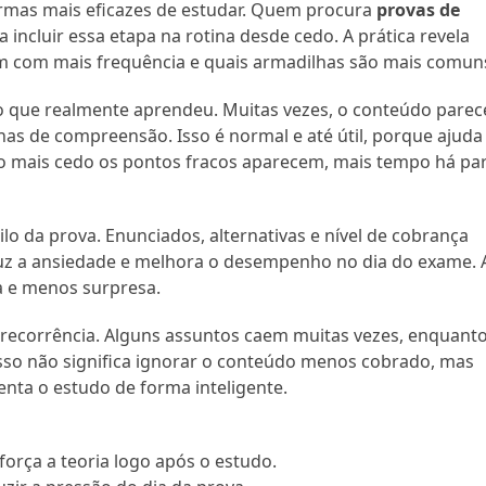
ormas mais eficazes de estudar. Quem procura
provas de
a incluir essa etapa na rotina desde cedo. A prática revela
 com mais frequência e quais armadilhas são mais comun
o que realmente aprendeu. Muitas vezes, o conteúdo parec
lhas de compreensão. Isso é normal e até útil, porque ajuda
nto mais cedo os pontos fracos aparecem, mais tempo há pa
ilo da prova. Enunciados, alternativas e nível de cobrança
duz a ansiedade e melhora o desempenho no dia do exame. 
a e menos surpresa.
ecorrência. Alguns assuntos caem muitas vezes, enquant
so não significa ignorar o conteúdo menos cobrado, mas
ienta o estudo de forma inteligente.
força a teoria logo após o estudo.