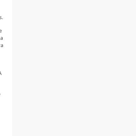
s.
e
 a
ra
A
o