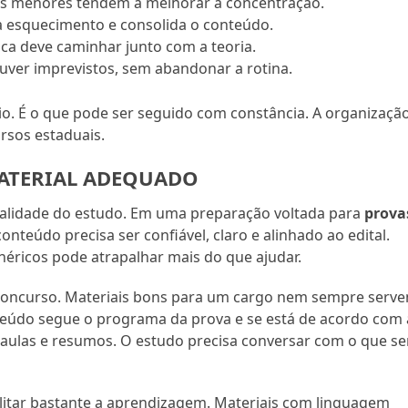
s menores tendem a melhorar a concentração.
ta esquecimento e consolida o conteúdo.
ica deve caminhar junto com a teoria.
uver imprevistos, sem abandonar a rotina.
o. É o que pode ser seguido com constância. A organizaçã
rsos estaduais.
MATERIAL ADEQUADO
qualidade do estudo. Em uma preparação voltada para
prova
 conteúdo precisa ser confiável, claro e alinhado ao edital.
néricos pode atrapalhar mais do que ajudar.
o concurso. Materiais bons para um cargo nem sempre serv
nteúdo segue o programa da prova e se está de acordo com 
deoaulas e resumos. O estudo precisa conversar com o que se
litar bastante a aprendizagem. Materiais com linguagem