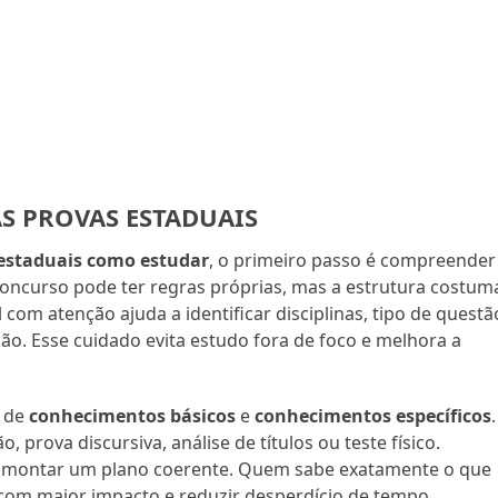
 PROVAS ESTADUAIS
 estaduais como estudar
, o primeiro passo é compreender
concurso pode ter regras próprias, mas a estrutura costum
 com atenção ajuda a identificar disciplinas, tipo de questã
ação. Esse cuidado evita estudo fora de foco e melhora a
s de
conhecimentos básicos
e
conhecimentos específicos
.
rova discursiva, análise de títulos ou teste físico.
ra montar um plano coerente. Quem sabe exatamente o que
com maior impacto e reduzir desperdício de tempo.