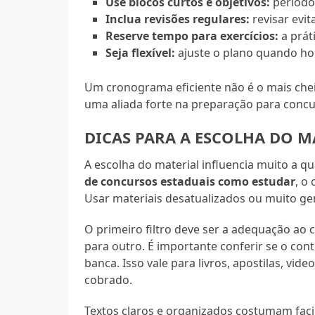
Use blocos curtos e objetivos:
período
Inclua revisões regulares:
revisar evi
Reserve tempo para exercícios:
a prát
Seja flexível:
ajuste o plano quando ho
Um cronograma eficiente não é o mais chei
uma aliada forte na preparação para concu
DICAS PARA A ESCOLHA DO 
A escolha do material influencia muito a 
de concursos estaduais como estudar
, o
Usar materiais desatualizados ou muito ge
O primeiro filtro deve ser a adequação a
para outro. É importante conferir se o co
banca. Isso vale para livros, apostilas, vi
cobrado.
Textos claros e organizados costumam faci