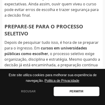
expectativas. Ainda assim, ouvir quem viveu o curso
pode evitar erros de escolha e trazer segurança para
a decisão final.
PREPARE-SE PARA O PROCESSO
SELETIVO
Depois de pesquisar tudo isso, é hora de se preparar
para o ingresso. Em
cursos em universidades
públicas como escolher
, o processo seletivo exige
organização, disciplina e estratégia. Mesmo quando a
decisão já está encaminhada, a preparação continua
sendo essencial para transformar intenção em vaga.
Este site utiliza cookies para melhorar sua experiência de
Comece entendendo como a universidade seleciona
navegação.
Politica de Privacidade
seus estudantes. Algumas usam nota de exame
nacional, outras têm vestibular próprio e outras
RECUSAR
PERMITIR
combinam critérios. Saber isso desde cedo ajuda a
montar um plano realista de estudo. Também é