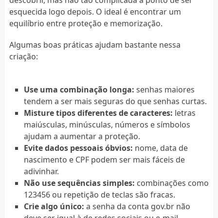
esquecida logo depois. O ideal é encontrar um
equilíbrio entre proteção e memorização.
Algumas boas práticas ajudam bastante nessa
criação:
Use uma combinação longa:
senhas maiores
tendem a ser mais seguras do que senhas curtas.
Misture tipos diferentes de caracteres:
letras
maiúsculas, minúsculas, números e símbolos
ajudam a aumentar a proteção.
Evite dados pessoais óbvios:
nome, data de
nascimento e CPF podem ser mais fáceis de
adivinhar.
Não use sequências simples:
combinações como
123456 ou repetição de teclas são fracas.
Crie algo único:
a senha da conta gov.br não
deve ser igual à de redes sociais ou e-mail.