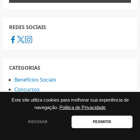
REDES SOCIAIS
CATEGORIAS
Benefícios Sociais
Concursos
Direitos do Trabalhador
Este site utiliza cookies para melhorar sua experiência de
navegação.
Politica de Privacidade
Documentos
Educação
RECUSAR
PERMITIR
Empreendedorismo
Habitação Popular