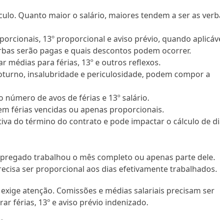
lculo. Quanto maior o salário, maiores tendem a ser as ver
oporcionais, 13º proporcional e aviso prévio, quando aplicáve
rbas serão pagas e quais descontos podem ocorrer.
 médias para férias, 13º e outros reflexos.
turno, insalubridade e periculosidade, podem compor a
 número de avos de férias e 13º salário.
em férias vencidas ou apenas proporcionais.
tiva do término do contrato e pode impactar o cálculo de d
mpregado trabalhou o mês completo ou apenas parte dele.
recisa ser proporcional aos dias efetivamente trabalhados.
s exige atenção. Comissões e médias salariais precisam ser
 férias, 13º e aviso prévio indenizado.