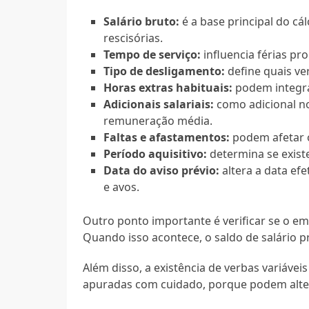
Salário bruto:
é a base principal do cá
rescisórias.
Tempo de serviço:
influencia férias pr
Tipo de desligamento:
define quais ve
Horas extras habituais:
podem integrar
Adicionais salariais:
como adicional no
remuneração média.
Faltas e afastamentos:
podem afetar o
Período aquisitivo:
determina se exist
Data do aviso prévio:
altera a data efe
e avos.
Outro ponto importante é verificar se o e
Quando isso acontece, o saldo de salário p
Além disso, a existência de verbas variávei
apuradas com cuidado, porque podem alterar