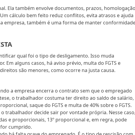
nal. Ela também envolve documentos, prazos, homologaçã
 Um cálculo bem feito reduz conflitos, evita atrasos e ajuda
ra a empresa, também é uma forma de manter conformidade
ISTA
entificar qual foi o tipo de desligamento. Isso muda
r. Em alguns casos, há aviso prévio, multa do FGTS e
s direitos são menores, como ocorre na justa causa.
ndo a empresa encerra o contrato sem que o empregado
ese, o trabalhador costuma ter direito ao saldo de salário,
º proporcional, saque do FGTS e multa de 40% sobre o FGTS.
 trabalhador decide sair por vontade própria. Nesse caso
cidas e proporcionais, 13º proporcional e, em regra, pode
 for cumprido.
do há falta grave do empregado. É o tipo de rescisão com