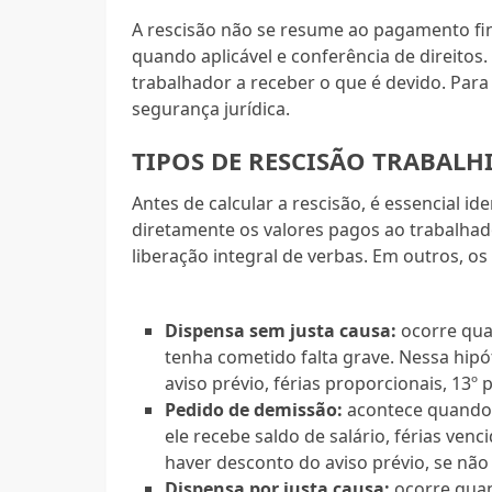
A rescisão não se resume ao pagamento fi
quando aplicável e conferência de direitos.
trabalhador a receber o que é devido. Pa
segurança jurídica.
TIPOS DE RESCISÃO TRABALH
Antes de calcular a rescisão, é essencial id
diretamente os valores pagos ao trabalhado
liberação integral de verbas. Em outros, o
Dispensa sem justa causa:
ocorre qua
tenha cometido falta grave. Nessa hipót
aviso prévio, férias proporcionais, 13
Pedido de demissão:
acontece quando o
ele recebe saldo de salário, férias ven
haver desconto do aviso prévio, se não
Dispensa por justa causa:
ocorre quan