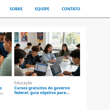
SOBRE
EQUIPE
CONTATO
Educação
o
Cursos gratuitos do governo
federal: guia objetivo para
consultar e resolver
5 de agosto de 2026