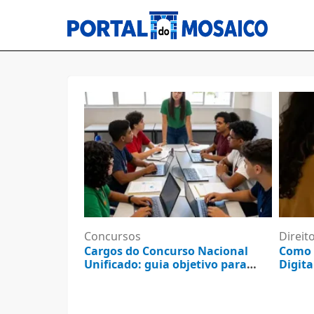
Concursos
Direit
Cargos do Concurso Nacional
Como 
Unificado: guia objetivo para
Digita
consultar e resolver
5 de agosto de 2026
5 d