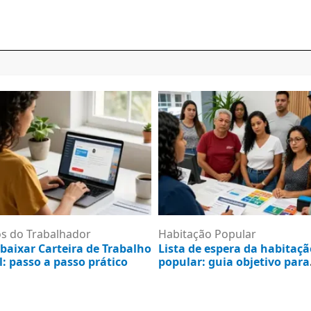
os do Trabalhador
Habitação Popular
baixar Carteira de Trabalho
Lista de espera da habitaçã
l: passo a passo prático
popular: guia objetivo para
consultar e resolver
e agosto de 2026
5 de agosto de 2026