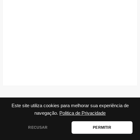
Este site utiliza cookies para melhorar sua experiência de
navegação.
Politica de Privacidade
RECUSAR
PERMITIR
Disclaimer
|
Contato
|
Termos de Uso
|
Política de
Privacidade