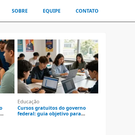
SOBRE
EQUIPE
CONTATO
Educação
o
Cursos gratuitos do governo
federal: guia objetivo para
consultar e resolver
5 de agosto de 2026