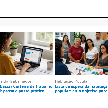
os do Trabalhador
Habitação Popular
baixar Carteira de Trabalho
Lista de espera da habitaçã
l: passo a passo prático
popular: guia objetivo para
consultar e resolver
e agosto de 2026
5 de agosto de 2026