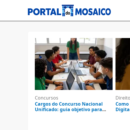
Concursos
Direit
Cargos do Concurso Nacional
Como 
Unificado: guia objetivo para
Digita
consultar e resolver
5 de agosto de 2026
5 d