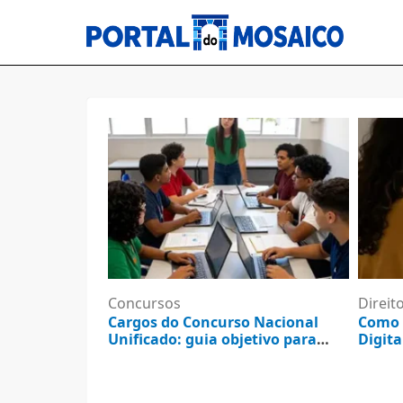
Concursos
Direit
Cargos do Concurso Nacional
Como 
Unificado: guia objetivo para
Digita
consultar e resolver
5 de agosto de 2026
5 d