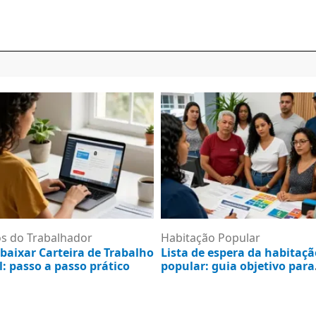
os do Trabalhador
Habitação Popular
baixar Carteira de Trabalho
Lista de espera da habitaçã
l: passo a passo prático
popular: guia objetivo para
consultar e resolver
e agosto de 2026
5 de agosto de 2026