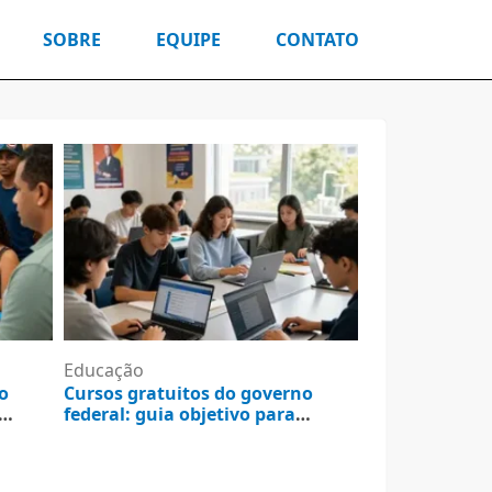
SOBRE
EQUIPE
CONTATO
Educação
o
Cursos gratuitos do governo
federal: guia objetivo para
consultar e resolver
5 de agosto de 2026